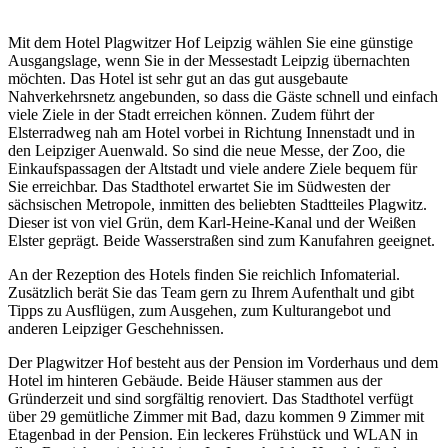
Mit dem Hotel Plagwitzer Hof Leipzig wählen Sie eine günstige
Ausgangslage, wenn Sie in der Messestadt Leipzig übernachten
möchten. Das Hotel ist sehr gut an das gut ausgebaute
Nahverkehrsnetz angebunden, so dass die Gäste schnell und einfach
viele Ziele in der Stadt erreichen können. Zudem führt der
Elsterradweg nah am Hotel vorbei in Richtung Innenstadt und in
den Leipziger Auenwald. So sind die neue Messe, der Zoo, die
Einkaufspassagen der Altstadt und viele andere Ziele bequem für
Sie erreichbar. Das Stadthotel erwartet Sie im Südwesten der
sächsischen Metropole, inmitten des beliebten Stadtteiles Plagwitz.
Dieser ist von viel Grün, dem Karl-Heine-Kanal und der Weißen
Elster geprägt. Beide Wasserstraßen sind zum Kanufahren geeignet.
An der Rezeption des Hotels finden Sie reichlich Infomaterial.
Zusätzlich berät Sie das Team gern zu Ihrem Aufenthalt und gibt
Tipps zu Ausflügen, zum Ausgehen, zum Kulturangebot und
anderen Leipziger Geschehnissen.
Der Plagwitzer Hof besteht aus der Pension im Vorderhaus und dem
Hotel im hinteren Gebäude. Beide Häuser stammen aus der
Gründerzeit und sind sorgfältig renoviert. Das Stadthotel verfügt
über 29 gemütliche Zimmer mit Bad, dazu kommen 9 Zimmer mit
Etagenbad in der Pension. Ein leckeres Frühstück und WLAN in